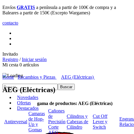
Envíos
GRATIS
a península a partir de 100€ de compra y a
Baleares a partir de 150€ (Excepto Wargames)
contacto
Invitado
Registro
/
Iniciar sesión
Mi cesta
0
artículos
Home
Recambios y Piezas
AEG (Eléctricas)
AEG (Eléctricas)
Novedades
Ofertas
gama de productos: AEG (Eléctricas)
Destacados
Cañones
Camaras
de
Cilindros y
Cut Off
de Hop-
Engrana
Antireversal
Precisión
Cabezas de
Lever y
Up y
Relaci
Corte
Cilindro
Switch
Gomas
AEG