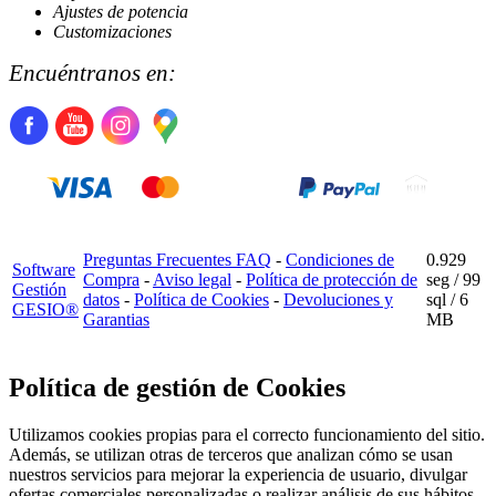
Ajustes de potencia
Customizaciones
Encuéntranos en:
Preguntas Frecuentes FAQ
-
Condiciones de
0.929
Software
Compra
-
Aviso legal
-
Política de protección de
seg /
99
Gestión
datos
-
Política de Cookies
-
Devoluciones y
sql
/ 6
GESIO®
Garantias
MB
Política de gestión de Cookies
Utilizamos cookies propias para el correcto funcionamiento del sitio.
Además, se utilizan otras de terceros que analizan cómo se usan
nuestros servicios para mejorar la experiencia de usuario, divulgar
ofertas comerciales personalizadas o realizar análisis de sus hábitos