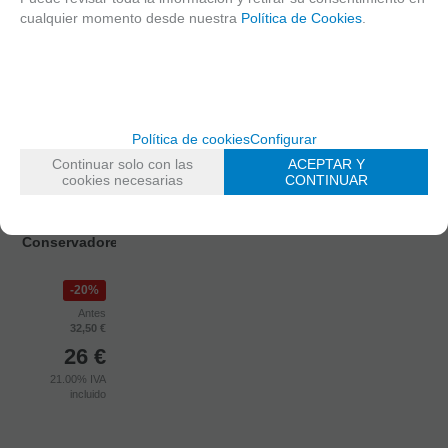
cualquier momento desde nuestra
Política de Cookies
.
Política de cookies
Configurar
Continuar solo con las
ACEPTAR Y
PENDIENTE DE
RESTOCK
cookies necesarias
CONTINUAR
Battlezone
Manufactorum:
Conservadores
20%
Antes
32,50 €
26
€
21.00%
IVA
incluido