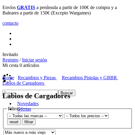
Envíos
GRATIS
a península a partir de 100€ de compra y a
Baleares a partir de 150€ (Excepto Wargames)
contacto
Invitado
Registro
/
Iniciar sesión
Mi cesta
0
artículos
Home
Recambios y Piezas
Recambios Pistolas y GBBR
Labios de Cargadores
Labios de Cargadores
Novedades
Filtros
Ofertas
Destacados