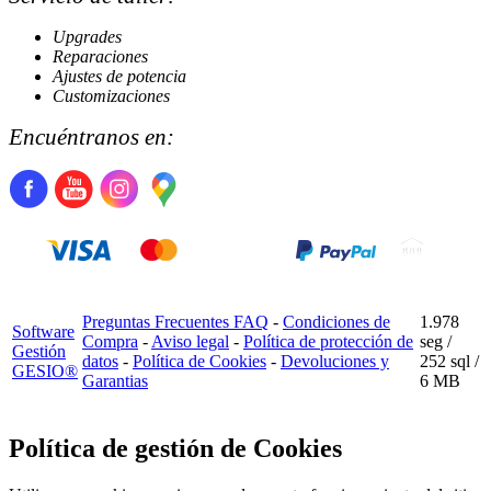
Upgrades
Reparaciones
Ajustes de potencia
Customizaciones
Encuéntranos en:
Preguntas Frecuentes FAQ
-
Condiciones de
1.978
Software
Compra
-
Aviso legal
-
Política de protección de
seg /
Gestión
datos
-
Política de Cookies
-
Devoluciones y
252 sql
/
GESIO®
Garantias
6 MB
Política de gestión de Cookies