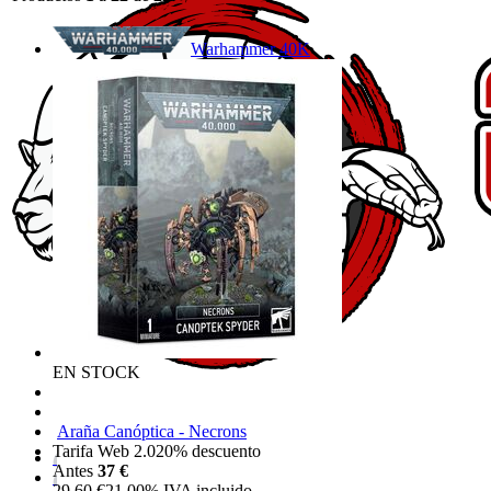
Warhammer 40K
EN STOCK
Araña Canóptica - Necrons
Tarifa Web 2.0
20%
descuento
Antes
37 €
29,60
€
21.00%
IVA incluido