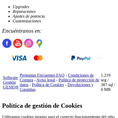
Upgrades
Reparaciones
Ajustes de potencia
Customizaciones
Encuéntranos en:
Preguntas Frecuentes FAQ
-
Condiciones de
1.219
Software
Compra
-
Aviso legal
-
Política de protección de
seg /
Gestión
datos
-
Política de Cookies
-
Devoluciones y
387 sql
/
GESIO®
Garantias
6 MB
Política de gestión de Cookies
Utilizamos cookies propias para el correcto funcionamiento del sitio.