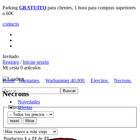
Parking
GRATUITO
para clientes, 1 hora para compras superiores
a 60€
contacto
Invitado
Registro
/
Iniciar sesión
Mi cesta
0
artículos
Home
Wargames
Warhammer 40.000
Ejercitos
Necrons
Necrons
Novedades
Filtros
Ofertas
Destacados
Productos
1
a
22
de
22