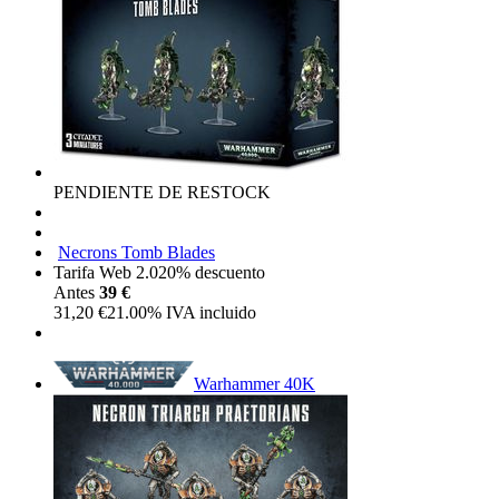
PENDIENTE DE RESTOCK
Necrons Tomb Blades
Tarifa Web 2.0
20%
descuento
Antes
39 €
31,20
€
21.00%
IVA incluido
Warhammer 40K