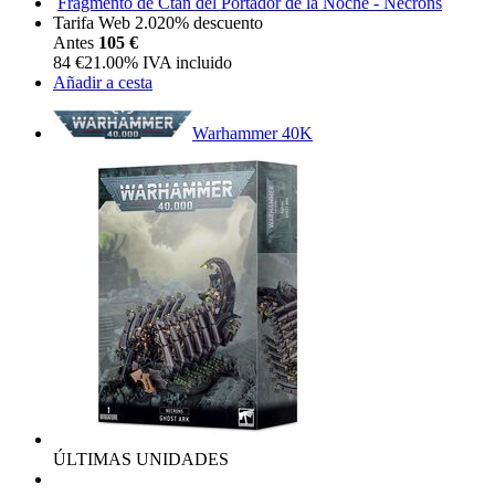
Fragmento de Ctan del Portador de la Noche - Necrons
Tarifa Web 2.0
20%
descuento
Antes
105 €
84
€
21.00%
IVA incluido
Añadir a cesta
Warhammer 40K
ÚLTIMAS UNIDADES