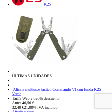
K25
ÚLTIMAS UNIDADES
Alicate multiusos táctico Commando VI con funda K25 -
Verde
Tarifa Web 2.0
20%
descuento
Antes
40,50 €
32,40
€
21.00%
IVA incluido
Añadir a cesta