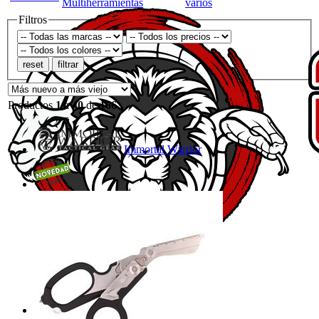
Multiherramientas
varios
Filtros
Productos
1
a
40
de
166
Immortal Warrior