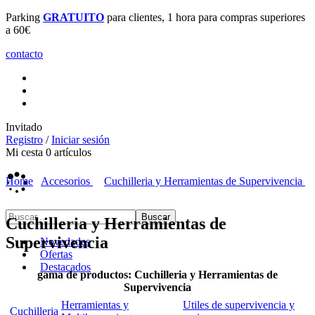
Parking
GRATUITO
para clientes, 1 hora para compras superiores
a 60€
contacto
Invitado
Registro
/
Iniciar sesión
Mi cesta
0
artículos
Home
Accesorios
Cuchilleria y Herramientas de Supervivencia
Cuchilleria y Herramientas de
Supervivencia
Novedades
Ofertas
Destacados
gama de productos: Cuchilleria y Herramientas de
Supervivencia
Herramientas y
Utiles de supervivencia y
Cuchilleria