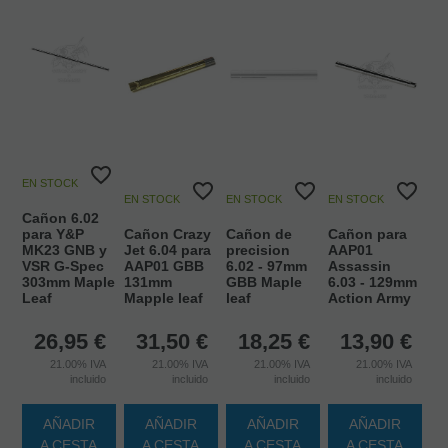
EN STOCK
EN STOCK
EN STOCK
EN STOCK
Cañon 6.02
para Y&P
Cañon Crazy
Cañon de
Cañon para
MK23 GNB y
Jet 6.04 para
precision
AAP01
VSR G-Spec
AAP01 GBB
6.02 - 97mm
Assassin
303mm Maple
131mm
GBB Maple
6.03 - 129mm
Leaf
Mapple leaf
leaf
Action Army
26,95
€
31,50
€
18,25
€
13,90
€
21.00%
IVA
21.00%
IVA
21.00%
IVA
21.00%
IVA
incluido
incluido
incluido
incluido
AÑADIR
AÑADIR
AÑADIR
AÑADIR
A CESTA
A CESTA
A CESTA
A CESTA