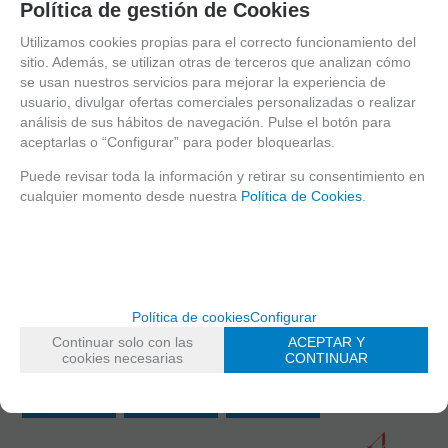
Política de gestión de Cookies
Utilizamos cookies propias para el correcto funcionamiento del
sitio. Además, se utilizan otras de terceros que analizan cómo
se usan nuestros servicios para mejorar la experiencia de
EN STOCK
usuario, divulgar ofertas comerciales personalizadas o realizar
Cañon Crazy
análisis de sus hábitos de navegación. Pulse el botón para
PENDIENTE DE
Jet 6.04
RESTOCK
aceptarlas o “Configurar” para poder bloquearlas.
80mm GBB
Mapple leaf
EN STOCK
EN STOCK
Cañon de
Puede revisar toda la información y retirar su consentimiento en
precision
cualquier momento desde nuestra
Política de Cookies
.
Cañon Crazy
Cañon Crazy
6.02 para
20%
Jet 6.04
Jet 6.04
G19/G19X/G45
ANTES 18,80€
106mm
150mm VSR
Umarex -
Mapple leaf
Mapple leaf
Antes
86mm GBB
22,80 €
Maple leaf
23,50
€
18,24
€
30
€
13,90
€
Política de cookies
Configurar
21.00%
IVA
21.00%
IVA
21.00%
IVA
incluido
incluido
incluido
21.00%
IVA
Continuar solo con las
ACEPTAR Y
incluido
cookies necesarias
CONTINUAR
AÑADIR
AÑADIR
AÑADIR
A CESTA
A CESTA
A CESTA