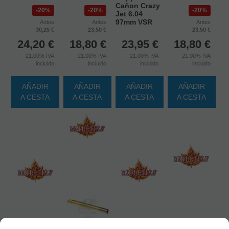
Cañon Crazy
20%
20%
20%
Jet 6.04
97mm VSR
Antes
Antes
Antes
30,25 €
23,50 €
23,50 €
24,20
€
18,80
€
23,95
€
18,80
€
21.00%
IVA
21.00%
IVA
21.00%
IVA
21.00%
IVA
incluido
incluido
incluido
incluido
AÑADIR
AÑADIR
AÑADIR
AÑADIR
A CESTA
A CESTA
A CESTA
A CESTA