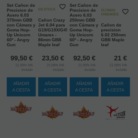
Set Cañon de
Set Cañon de
EN STOCK
Precision de
Precision de
ÚLTIMAS
UNIDADES
Acero 6.03
Acero 6.03
370mm GBB
Cañon Crazy
250mm GBB
con Cámara y
Jet 6.04 para
con Cámara y
Cañon de
Goma Hop-
G19/G19X/G45
Goma Hop-
precision
Up Unicorn
Umarex -
Up Unicorn
6.02 250mm
60º - Angry
86mm GBB
60º - Angry
GBB Maple
Gun
Maple leaf
Gun
leaf
99,50
€
23,50
€
92,50
€
21
€
21.00%
IVA
21.00%
IVA
21.00%
IVA
21.00%
IVA
incluido
incluido
incluido
incluido
AÑADIR
AÑADIR
AÑADIR
AÑADIR
A CESTA
A CESTA
A CESTA
A CESTA