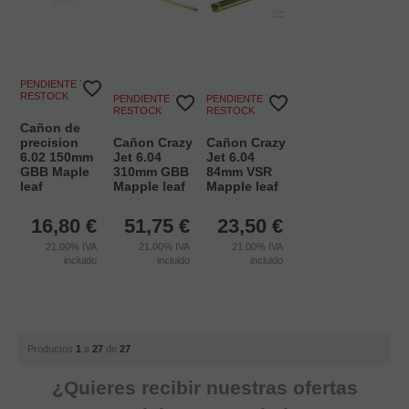
PENDIENTE DE
RESTOCK
PENDIENTE DE
PENDIENTE DE
RESTOCK
RESTOCK
Cañon de
precision
Cañon Crazy
Cañon Crazy
6.02 150mm
Jet 6.04
Jet 6.04
GBB Maple
310mm GBB
84mm VSR
leaf
Mapple leaf
Mapple leaf
16,80
€
51,75
€
23,50
€
21.00%
IVA
21.00%
IVA
21.00%
IVA
incluido
incluido
incluido
Productos
1
a
27
de
27
¿Quieres recibir nuestras ofertas