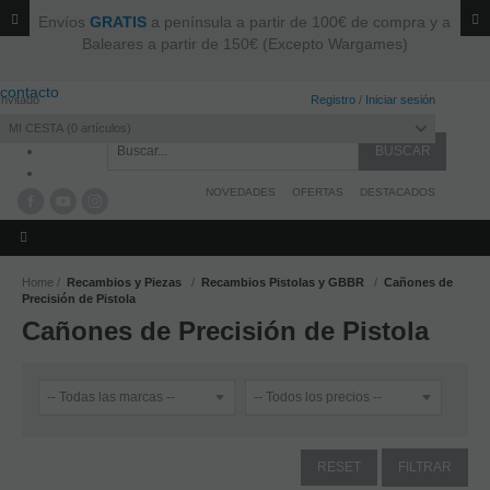
Envíos
GRATIS
a península a partir de 100€ de compra y a
Baleares a partir de 150€ (Excepto Wargames)
contacto
Invitado
Registro
/
Iniciar sesión
MI CESTA
0
artículos
NOVEDADES
OFERTAS
DESTACADOS
Home
Recambios y Piezas
Recambios Pistolas y GBBR
Cañones de
Precisión de Pistola
Cañones de Precisión de Pistola