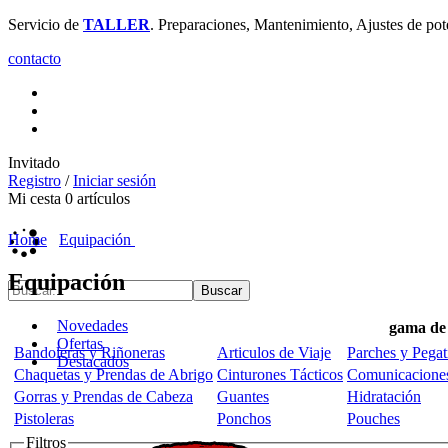
Servicio de
TALLER
. Preparaciones, Mantenimiento, Ajustes de pot
contacto
Invitado
Registro
/
Iniciar sesión
Mi cesta
0
artículos
Home
Equipación
Equipación
Novedades
gama de
Ofertas
Bandoleras y Riñoneras
Articulos de Viaje
Parches y Pegat
Destacados
Chaquetas y Prendas de Abrigo
Cinturones Tácticos
Comunicacione
Gorras y Prendas de Cabeza
Guantes
Hidratación
Pistoleras
Ponchos
Pouches
Filtros