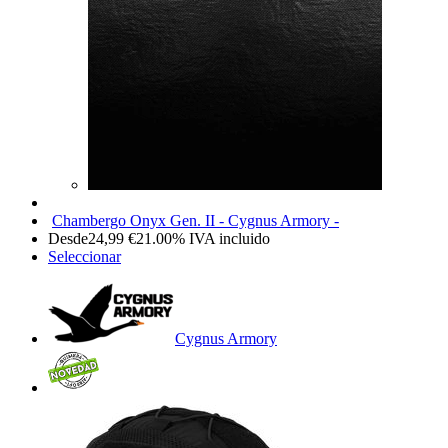
Chambergo Onyx Gen. II - Cygnus Armory -
Desde
24,99
€
21.00%
IVA incluido
Seleccionar
Cygnus Armory