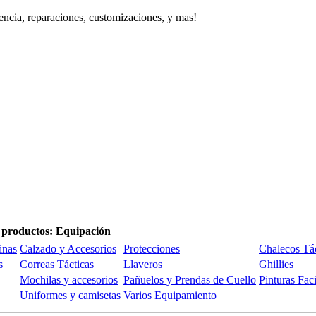
encia, reparaciones, customizaciones, y mas!
 productos: Equipación
inas
Calzado y Accesorios
Protecciones
Chalecos Tác
s
Correas Tácticas
Llaveros
Ghillies
Mochilas y accesorios
Pañuelos y Prendas de Cuello
Pinturas Fac
Uniformes y camisetas
Varios Equipamiento