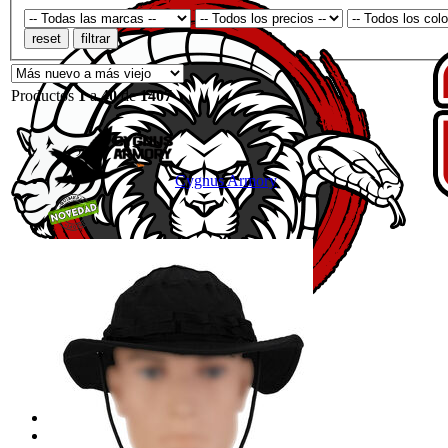
Productos
1
a
40
de
1407
Cygnus Armory