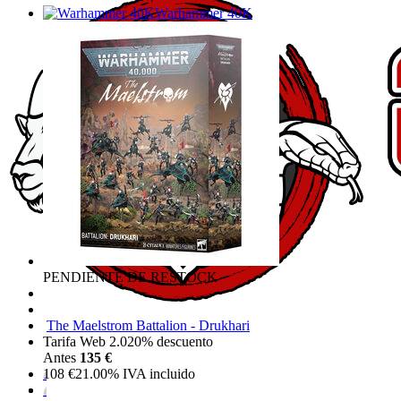
Warhammer 40K
PENDIENTE DE RESTOCK
The Maelstrom Battalion - Drukhari
Tarifa Web 2.0
20%
descuento
Antes
135 €
108
€
21.00%
IVA incluido