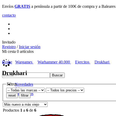
Envíos
GRATIS
a península a partir de 100€ de compra y a Baleare
contacto
Invitado
Registro
/
Iniciar sesión
Mi cesta
0
artículos
Home
Wargames
Warhammer 40.000
Ejercitos
Drukhari
Drukhari
Filtros
Novedades
Ofertas
Destacados
Productos
1
a
6
de
6