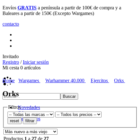
Parking
GRATUITO
para clientes, 1 hora para compras superiores
a 60€
contacto
Invitado
Registro
/
Iniciar sesión
Mi cesta
0
artículos
Home
Wargames
Warhammer 40.000
Ejercitos
Orks
Orks
Filtros
Novedades
Ofertas
Destacados
Productos
1
a
27
de
27