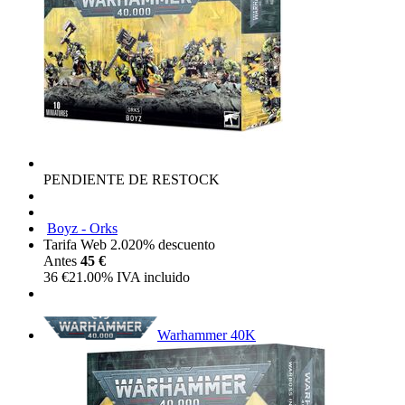
PENDIENTE DE RESTOCK
Boyz - Orks
Tarifa Web 2.0
20%
descuento
Antes
45 €
36
€
21.00%
IVA incluido
Warhammer 40K