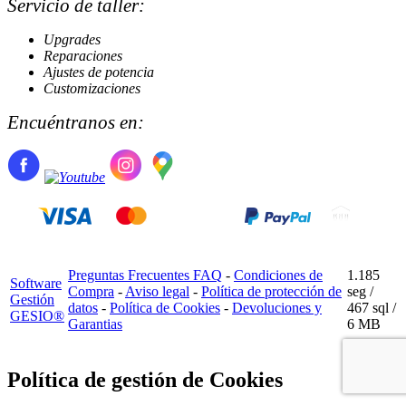
Servicio de taller:
Upgrades
Reparaciones
Ajustes de potencia
Customizaciones
Encuéntranos en:
Preguntas Frecuentes FAQ
-
Condiciones de
1.185
Software
Compra
-
Aviso legal
-
Política de protección de
seg /
Gestión
datos
-
Política de Cookies
-
Devoluciones y
467 sql
/
GESIO®
Garantias
6 MB
Política de gestión de Cookies