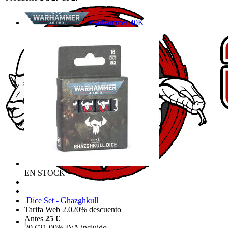
Warhammer 40K
EN STOCK
Dice Set - Ghazghkull
Tarifa Web 2.0
20%
descuento
Antes
25 €
20
€
21.00%
IVA incluido