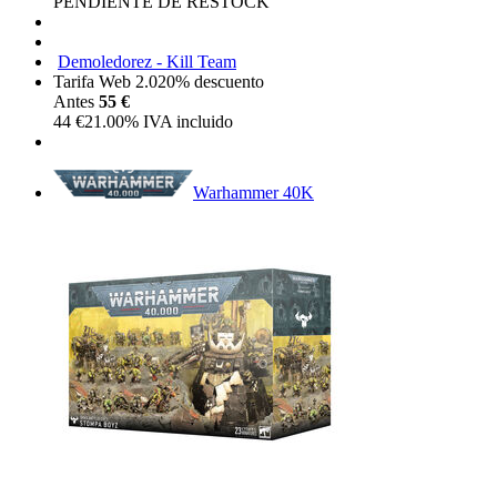
PENDIENTE DE RESTOCK
Demoledorez - Kill Team
Tarifa Web 2.0
20%
descuento
Antes
55 €
44
€
21.00%
IVA incluido
Warhammer 40K