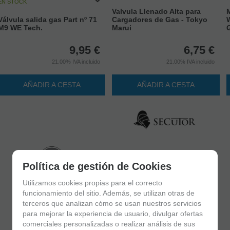
EN STOCK
Valvula Llenado Alta para
M
Válvula salida gas Part nº 71
Cargadores de Gas - Tokyo
M9 WE Tech.
Marui
9,95
€
6,75
€
21.00%
IVA incluido
21.00%
IVA incluido
AÑADIR A CESTA
AÑADIR A CESTA
Política de gestión de Cookies
Utilizamos cookies propias para el correcto
funcionamiento del sitio. Además, se utilizan otras de
terceros que analizan cómo se usan nuestros servicios
para mejorar la experiencia de usuario, divulgar ofertas
comerciales personalizadas o realizar análisis de sus