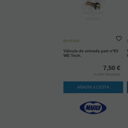
EN STOCK
Válvula de entrada part nº83
WE Tech.
7,50
€
21.00%
IVA incluido
AÑADIR A CESTA