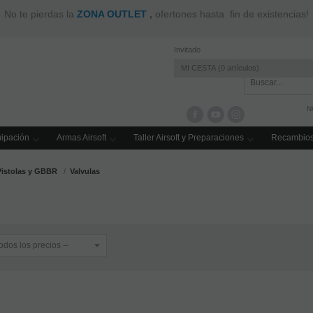
península a partir de 100€ de compra y a Baleares a partir de 150€ 
Invitado
MI CESTA
0
artículos
N
ipación
Armas Airsoft
Taller Airsoft y Preparaciones
Recambios
istolas y GBBR
Valvulas