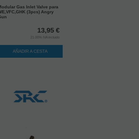
odular Gas Inlet Valve para
WE,VFC,GHK (3pcs) Angry
Gun
13,95
€
21.00%
IVA incluido
AÑADIR A CESTA