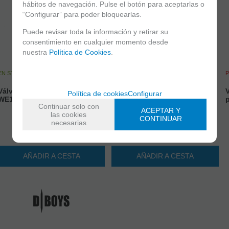
hábitos de navegación. Pulse el botón para aceptarlas o
“Configurar” para poder bloquearlas.
Puede revisar toda la información y retirar su
ÚLTIMAS UNIDADES
consentimiento en cualquier momento desde
nuestra
Política de Cookies
.
Set de valvulas para Velites G-
XI Secutor
EN STOCK
P
30%
Válvula salida gas Part nº G60
V
Política de cookies
Configurar
WE17 WE Tech.
Antes
Continuar solo con
9,99 €
ACEPTAR Y
las cookies
CONTINUAR
9,25
€
6,99
€
necesarias
21.00%
IVA incluido
21.00%
IVA incluido
AÑADIR A CESTA
AÑADIR A CESTA