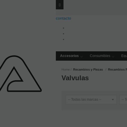
Envíos
GRATIS
a 
contacto
Accesorios
Consumibles
Equ
Home
Recambios y Piezas
Recambios P
Valvulas