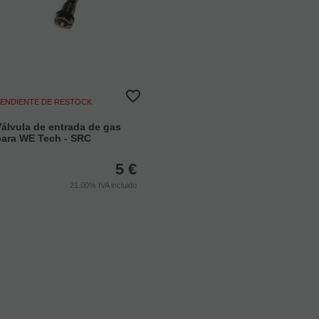
ENDIENTE DE RESTOCK
álvula de entrada de gas
para WE Tech - SRC
5
€
21.00%
IVA incluido