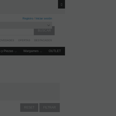
(Excepto Wargames)
Registro
/
Iniciar sesión
OVEDADES
OFERTAS
DESTACADOS
 y Piezas
Wargames
OUTLET