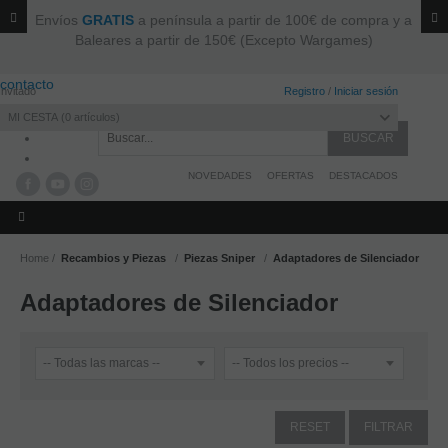
Envíos
GRATIS
a península a partir de 100€ de compra y a
Baleares a partir de 150€ (Excepto Wargames)
contacto
Invitado
Registro
/
Iniciar sesión
MI CESTA
0
artículos
NOVEDADES
OFERTAS
DESTACADOS
Home
Recambios y Piezas
Piezas Sniper
Adaptadores de Silenciador
Adaptadores de Silenciador