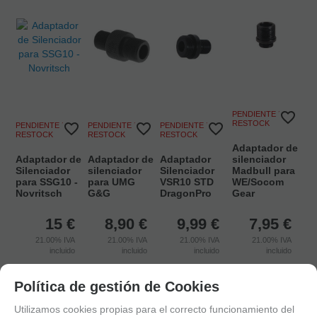
PENDIENTE DE
RESTOCK
PENDIENTE DE
PENDIENTE DE
PENDIENTE DE
RESTOCK
RESTOCK
RESTOCK
Adaptador de
Adaptador de
Adaptador de
Adaptador
silenciador
Silenciador
silenciador
Silenciador
Madbull para
para SSG10 -
para UMG
VSR10 STD
WE/Socom
Novritsch
G&G
DragonPro
Gear
15
€
8,90
€
9,99
€
7,95
€
21.00%
IVA
21.00%
IVA
21.00%
IVA
21.00%
IVA
incluido
incluido
incluido
incluido
Política de gestión de Cookies
Utilizamos cookies propias para el correcto funcionamiento del