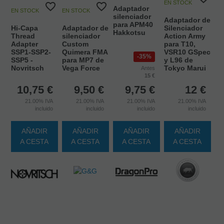
EN STOCK
Adaptador
EN STOCK
EN STOCK
silenciador
Adaptador de
para APM40
Hi-Capa
Adaptador de
Silenciador
Hakkotsu
Thread
silenciador
Action Army
Adapter
Custom
para T10,
SSP1-SSP2-
Quimera FMA
VSR10 GSpec
35%
SSP5 -
para MP7 de
y L96 de
Novritsch
Vega Force
Tokyo Marui
Antes
15 €
10,75
€
9,50
€
9,75
€
12
€
21.00%
IVA
21.00%
IVA
21.00%
IVA
21.00%
IVA
incluido
incluido
incluido
incluido
AÑADIR
AÑADIR
AÑADIR
AÑADIR
A CESTA
A CESTA
A CESTA
A CESTA