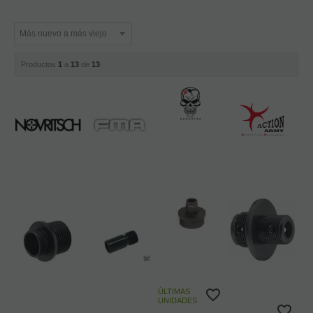
Productos
1
a
13
de
13
ÚLTIMAS
UNIDADES