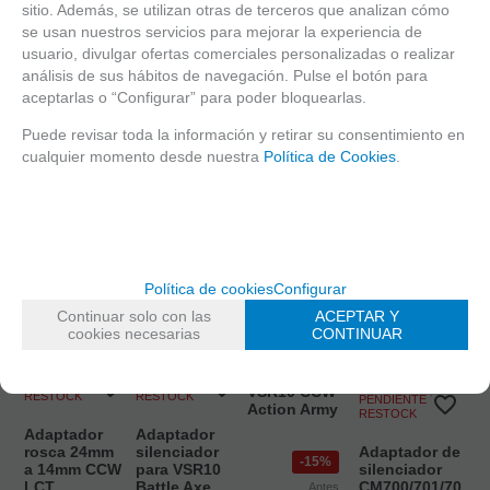
sitio. Además, se utilizan otras de terceros que analizan cómo
se usan nuestros servicios para mejorar la experiencia de
usuario, divulgar ofertas comerciales personalizadas o realizar
análisis de sus hábitos de navegación. Pulse el botón para
aceptarlas o “Configurar” para poder bloquearlas.
Puede revisar toda la información y retirar su consentimiento en
cualquier momento desde nuestra
Política de Cookies
.
Política de cookies
Configurar
PENDIENTE DE
Continuar solo con las
ACEPTAR Y
RESTOCK
cookies necesarias
CONTINUAR
Adaptador
silenciador
PENDIENTE DE
PENDIENTE DE
VSR10 CCW
RESTOCK
RESTOCK
PENDIENTE DE
Action Army
RESTOCK
Adaptador
Adaptador
rosca 24mm
silenciador
Adaptador de
15%
a 14mm CCW
para VSR10
silenciador
LCT
Battle Axe
CM700/701/702
Antes