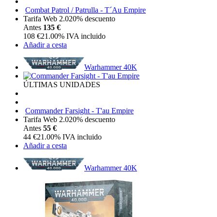
Combat Patrol / Patrulla - T´Au Empire
Tarifa Web 2.0
20%
descuento
Antes
135 €
108
€
21.00%
IVA incluido
Añadir a cesta
Warhammer 40K
ÚLTIMAS UNIDADES
Commander Farsight - T'au Empire
Tarifa Web 2.0
20%
descuento
Antes
55 €
44
€
21.00%
IVA incluido
Añadir a cesta
Warhammer 40K