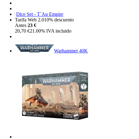
Dice Set - T´Au Empire
Tarifa Web 2.0
10%
descuento
Antes
23 €
20,70
€
21.00%
IVA incluido
Warhammer 40K