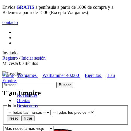
Parking
GRATUITO
para clientes, 1 hora para compras superiores
a 60€
contacto
Invitado
Registro
/
Iniciar sesión
Mi cesta
0
artículos
Home
Wargames
Warhammer 40.000
Ejercitos
T'au
Empire
T'au Empire
Novedades
Ofertas
Filtros
Destacados