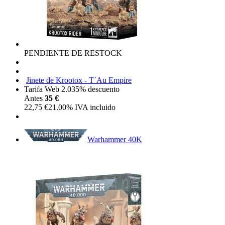
PENDIENTE DE RESTOCK
Jinete de Krootox - T´Au Empire
Tarifa Web 2.0
35%
descuento
Antes
35 €
22,75
€
21.00%
IVA incluido
Warhammer 40K