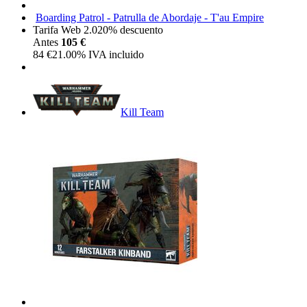
Boarding Patrol - Patrulla de Abordaje - T'au Empire
Tarifa Web 2.0
20%
descuento
Antes
105 €
84
€
21.00%
IVA incluido
Kill Team