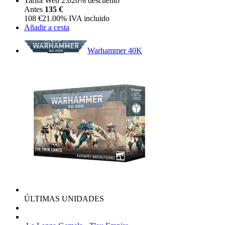
Tarifa Web 2.0
20%
descuento
Antes
135 €
108
€
21.00%
IVA incluido
Añadir a cesta
Warhammer 40K
ÚLTIMAS UNIDADES