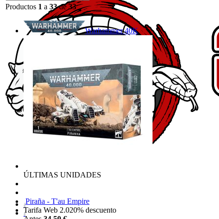
Productos
1
a
33
de
33
Warhammer 40K
ÚLTIMAS UNIDADES
Piraña - T'au Empire
Tarifa Web 2.0
20%
descuento
Antes
34,50 €