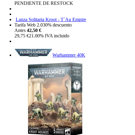
PENDIENTE DE RESTOCK
Lanza Solitaria Kroot - T´Au Empire
Tarifa Web 2.0
30%
descuento
Antes
42,50 €
29,75
€
21.00%
IVA incluido
Warhammer 40K