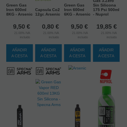
Gas 3.Zero
Green Gas
Green Gas
Sin Silicona
Iron 600ml
Capsula Co2
Iron 600ml
175 Psi 500ml
8KG - Arsenic
12gr. Arsenic
6KG - Arsenic
- Nuprol
9,50
€
0,80
€
9,50
€
19,85
€
21.00%
IVA
21.00%
IVA
21.00%
IVA
21.00%
IVA
incluido
incluido
incluido
incluido
AÑADIR
AÑADIR
AÑADIR
AÑADIR
A CESTA
A CESTA
A CESTA
A CESTA