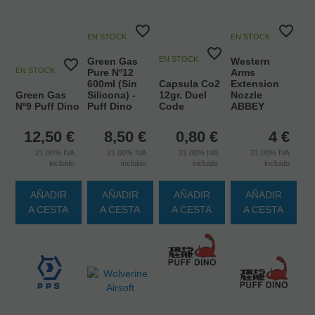
EN STOCK
EN STOCK
EN STOCK
Green Gas
Western
EN STOCK
Pure Nº12
Arms
600ml (Sin
Capsula Co2
Extension
Green Gas
Silicona) -
12gr. Duel
Nozzle
Nº9 Puff Dino
Puff Dino
Code
ABBEY
12,50
€
8,50
€
0,80
€
4
€
21.00%
IVA
21.00%
IVA
21.00%
IVA
21.00%
IVA
incluido
incluido
incluido
incluido
AÑADIR
AÑADIR
AÑADIR
AÑADIR
A CESTA
A CESTA
A CESTA
A CESTA