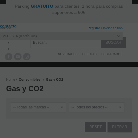
Parking
GRATUITO
para clientes, 1 hora para compras
superiores a 60€
contacto
Invitado
Registro
/
Iniciar sesión
MI CESTA
0
artículos
NOVEDADES
OFERTAS
DESTACADOS
Home
Consumibles
Gas y CO2
Gas y CO2