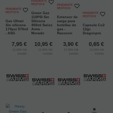
PENDIENTE DE
RESTOCK
PENDIENTE DE
RESTOCK
PENDIENTE DE
RESTOCK
Green Gas
PENDIENTE DE
RESTOCK
110PSI Sin
Extensor de
Gas Ultrair
Silicona
carga para
Sin silicona
450ml Swiss
botellas de
Capsula Co2
170psi 570ml
Arms -
gas -
12gr.
- ASG
Morado
Raccoon
Dragonpro
7,95
€
10,95
€
3,90
€
0,65
€
21.00%
IVA
21.00%
IVA
21.00%
IVA
21.00%
IVA
incluido
incluido
incluido
incluido