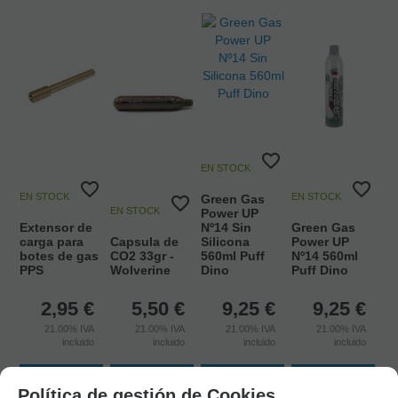
EN STOCK
EN STOCK
EN STOCK
Green Gas
EN STOCK
Power UP
Extensor de
Nº14 Sin
Green Gas
carga para
Capsula de
Silicona
Power UP
botes de gas
CO2 33gr -
560ml Puff
Nº14 560ml
PPS
Wolverine
Dino
Puff Dino
2,95
€
5,50
€
9,25
€
9,25
€
21.00%
IVA
21.00%
IVA
21.00%
IVA
21.00%
IVA
incluido
incluido
incluido
incluido
AÑADIR
AÑADIR
AÑADIR
AÑADIR
Política de gestión de Cookies