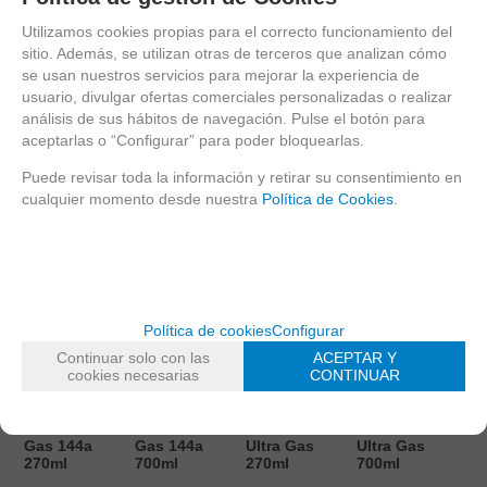
A CESTA
A CESTA
A CESTA
A CESTA
Utilizamos cookies propias para el correcto funcionamiento del
sitio. Además, se utilizan otras de terceros que analizan cómo
se usan nuestros servicios para mejorar la experiencia de
usuario, divulgar ofertas comerciales personalizadas o realizar
análisis de sus hábitos de navegación. Pulse el botón para
aceptarlas o “Configurar” para poder bloquearlas.
Puede revisar toda la información y retirar su consentimiento en
cualquier momento desde nuestra
Política de Cookies
.
Política de cookies
Configurar
Continuar solo con las
ACEPTAR Y
EN STOCK
EN STOCK
EN STOCK
EN STOCK
cookies necesarias
CONTINUAR
Abbey Verde
Abbey Verde
Abbey Rojo
Abbey Rojo
Predator Gun
Predator Gun
Predator
Predator
Gas 144a
Gas 144a
Ultra Gas
Ultra Gas
270ml
700ml
270ml
700ml