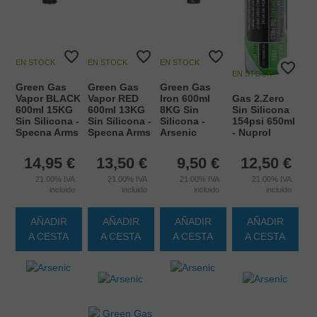
EN STOCK
EN STOCK
EN STOCK
EN STOCK
Green Gas
Green Gas
Green Gas
Vapor BLACK
Vapor RED
Iron 600ml
Gas 2.Zero
600ml 15KG
600ml 13KG
8KG Sin
Sin Silicona
Sin Silicona -
Sin Silicona -
Silicona -
154psi 650ml
Specna Arms
Specna Arms
Arsenic
- Nuprol
14,95
€
13,50
€
9,50
€
12,50
€
21.00%
IVA
21.00%
IVA
21.00%
IVA
21.00%
IVA
incluido
incluido
incluido
incluido
AÑADIR
AÑADIR
AÑADIR
AÑADIR
A CESTA
A CESTA
A CESTA
A CESTA