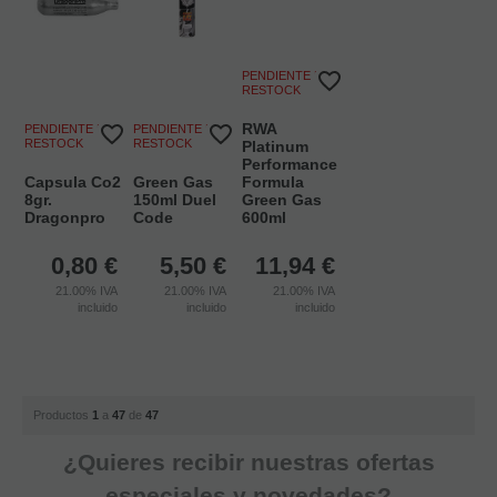
PENDIENTE DE
RESTOCK
RWA
PENDIENTE DE
PENDIENTE DE
RESTOCK
RESTOCK
Platinum
Performance
Capsula Co2
Green Gas
Formula
8gr.
150ml Duel
Green Gas
Dragonpro
Code
600ml
0,80
€
5,50
€
11,94
€
21.00%
IVA
21.00%
IVA
21.00%
IVA
incluido
incluido
incluido
Productos
1
a
47
de
47
¿Quieres recibir nuestras ofertas
especiales y novedades?