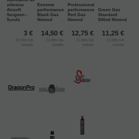
silicona
Extreme
Professional
Airsoft
performance
performance
Green Gas
Surgeon -
Black Gas
Red Gas
Standard
5unds
Nimrod
Nimrod
500ml Nimrod
3
€
14,50
€
12,75
€
11,25
€
21.00%
IVA
21.00%
IVA
21.00%
IVA
21.00%
IVA
incluido
incluido
incluido
incluido