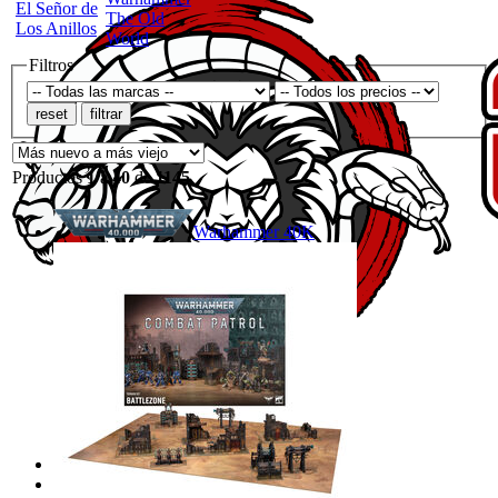
El Señor de
The Old
Los Anillos
World
Filtros
Productos
1
a
40
de
1145
Warhammer 40K