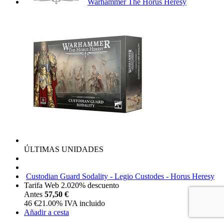
Warhammer The Horus Heresy
ÚLTIMAS UNIDADES
Custodian Guard Sodality - Legio Custodes - Horus Heresy
Tarifa Web 2.0
20%
descuento
Antes
57,50 €
46
€
21.00%
IVA incluido
Añadir a cesta