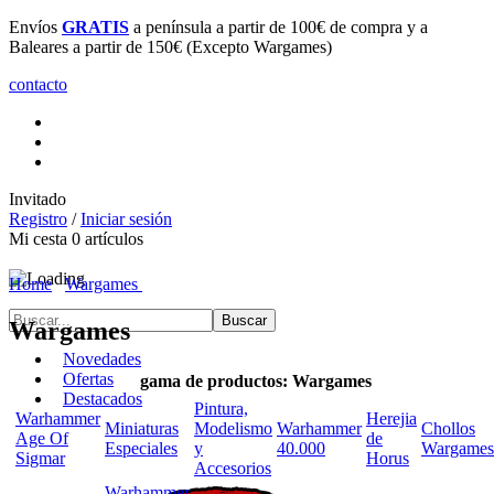
Parking
GRATUITO
para clientes, 1 hora para compras superiores
a 60€
contacto
Invitado
Registro
/
Iniciar sesión
Mi cesta
0
artículos
Home
Wargames
Wargames
Novedades
Ofertas
gama de productos: Wargames
Destacados
Pintura,
Warhammer
Herejia
Miniaturas
Modelismo
Warhammer
Chollos
Age Of
de
Especiales
y
40.000
Wargames
Sigmar
Horus
Accesorios
Warhammer