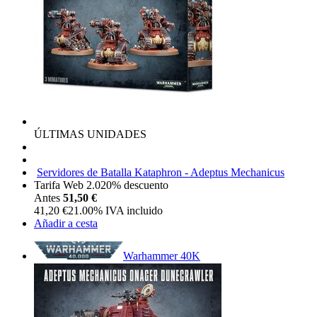
ÚLTIMAS UNIDADES
Servidores de Batalla Kataphron - Adeptus Mechanicus
Tarifa Web 2.0
20%
descuento
Antes
51,50 €
41,20
€
21.00%
IVA incluido
Añadir a cesta
Warhammer 40K