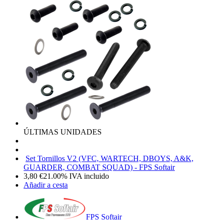
ÚLTIMAS UNIDADES
Set Tornillos V2 (VFC, WARTECH, DBOYS, A&K,
GUARDER, COMBAT SQUAD) - FPS Softair
3,80
€
21.00%
IVA incluido
Añadir a cesta
FPS Softair