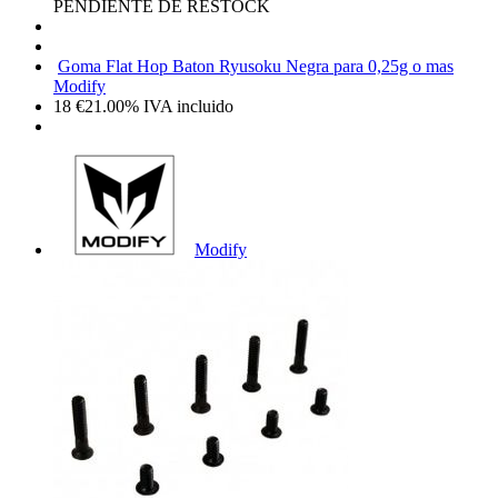
PENDIENTE DE RESTOCK
Goma Flat Hop Baton Ryusoku Negra para 0,25g o mas
Modify
18
€
21.00%
IVA incluido
Modify