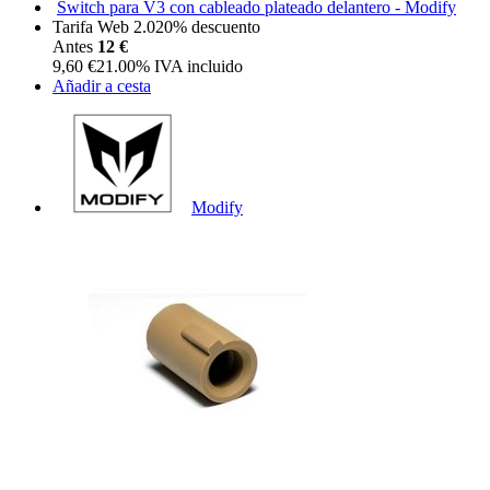
Switch para V3 con cableado plateado delantero - Modify
Tarifa Web 2.0
20%
descuento
Antes
12 €
9,60
€
21.00%
IVA incluido
Añadir a cesta
Modify