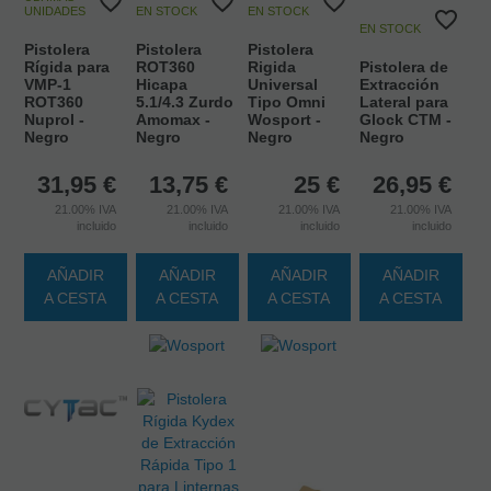
UNIDADES
EN STOCK
EN STOCK
EN STOCK
Pistolera
Pistolera
Pistolera
Rígida para
ROT360
Rigida
Pistolera de
VMP-1
Hicapa
Universal
Extracción
ROT360
5.1/4.3 Zurdo
Tipo Omni
Lateral para
Nuprol -
Amomax -
Wosport -
Glock CTM -
Negro
Negro
Negro
Negro
31,95
€
13,75
€
25
€
26,95
€
21.00%
IVA
21.00%
IVA
21.00%
IVA
21.00%
IVA
incluido
incluido
incluido
incluido
AÑADIR
AÑADIR
AÑADIR
AÑADIR
A CESTA
A CESTA
A CESTA
A CESTA