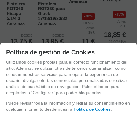
Amomax -
Pistolera
Pistolera
ROT360
ROT360 para
Hicapa
Glock
35%
20%
5.1/4.3
17/18/19/23/32
Antes
Amomax -
Amomax
DESDE
29 €
Antes
15 €
18,85
€
DESDE
DESDE
13,75
€
13,95
€
11
€
21.00%
IVA
incluido
21.00%
IVA
21.00%
IVA
21.00%
IVA
Política de gestión de Cookies
incluido
incluido
incluido
AÑADIR
Utilizamos cookies propias para el correcto funcionamiento del
SELECCIONAR
SELECCIONAR
SELECCIONAR
A CESTA
sitio. Además, se utilizan otras de terceros que analizan cómo
se usan nuestros servicios para mejorar la experiencia de
usuario, divulgar ofertas comerciales personalizadas o realizar
análisis de sus hábitos de navegación. Pulse el botón para
aceptarlas o “Configurar” para poder bloquearlas.
Puede revisar toda la información y retirar su consentimiento en
cualquier momento desde nuestra
Política de Cookies
.