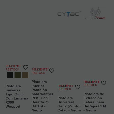
PENDIENTE DE
RESTOCK
PENDIENTE DE
RESTOCK
Pistolera
PENDIENTE DE
RESTOCK
Interior
Pistolera
PENDIENTE DE
RESTOCK
Pantalón
universal
para Walther
Pistolera de
Tipo Omni
PPK, CZ50,
Pistolera
Extracción
Con Linterna
Beretta 71
Universal
Lateral para
X300
DASTA -
Gen2 (Zurdo)
Hi-Capa CTM
Wosport
Negro
Cytac - Negro
- Negro