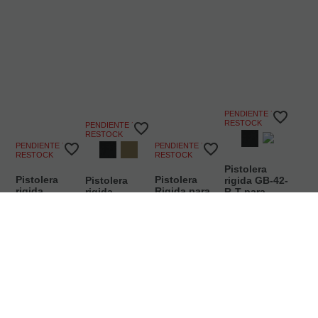
PENDIENTE DE
RESTOCK
PENDIENTE DE
RESTOCK
PENDIENTE DE
PENDIENTE DE
RESTOCK
RESTOCK
Pistolera
Pistolera
Pistolera
Pistolera
rigida GB-42-
rigida
Rigida para
rigida
R-T para
Universal
Sig Sauer
Universal
Glock
para Zurdo
P320
Cytac
17/19/23/32
Cytac - Negro
Amomax
DESDE
DESDE
20,95
€
22,95
€
13,50
€
11,50
€
21.00%
IVA
21.00%
IVA
21.00%
IVA
21.00%
IVA
incluido
incluido
incluido
incluido
SELECCIONAR
SELECCIONAR