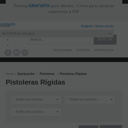
Parking
GRATUITO
para clientes, 1 hora para compras
superiores a 60€
contacto
Invitado
Registro
/
Iniciar sesión
MI CESTA
0
artículos
NOVEDADES
OFERTAS
DESTACADOS
Home
Equipación
Pistoleras
Pistoleras Rígidas
Pistoleras Rígidas