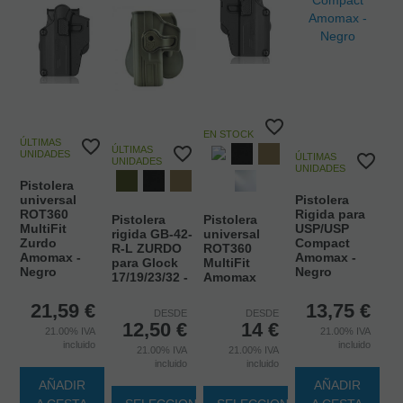
EN STOCK
ÚLTIMAS
ÚLTIMAS
UNIDADES
ÚLTIMAS
UNIDADES
UNIDADES
Pistolera
universal
Pistolera
ROT360
Rigida para
Pistolera
Pistolera
MultiFit
USP/USP
rigida GB-42-
universal
Zurdo
Compact
R-L ZURDO
ROT360
Amomax -
Amomax -
para Glock
MultiFit
Negro
Negro
17/19/23/32 -
Amomax
21,59
€
13,75
€
DESDE
DESDE
12,50
€
14
€
21.00%
IVA
21.00%
IVA
incluido
incluido
21.00%
IVA
21.00%
IVA
incluido
incluido
AÑADIR
AÑADIR