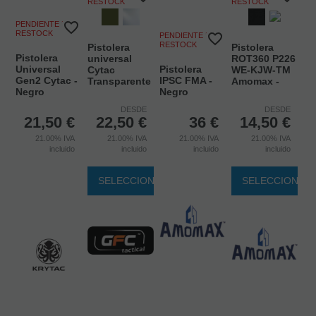
RESTOCK
RESTOCK
PENDIENTE DE
RESTOCK
PENDIENTE DE
RESTOCK
Pistolera
Pistolera
Pistolera
universal
ROT360 P226
Universal
Pistolera
Cytac
WE-KJW-TM
Gen2 Cytac -
IPSC FMA -
Transparente
Amomax -
Negro
Negro
DESDE
DESDE
21,50
€
22,50
€
36
€
14,50
€
21.00%
IVA
21.00%
IVA
21.00%
IVA
21.00%
IVA
incluido
incluido
incluido
incluido
SELECCIONAR
SELECCIONAR