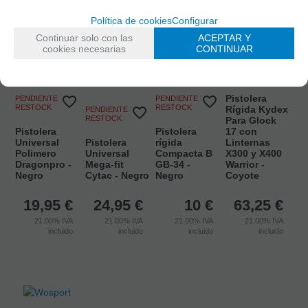
Política de cookies
Configurar
Continuar solo con las
ACEPTAR Y
cookies necesarias
CONTINUAR
PENDIENTE DE
RESTOCK
Pistolera
PENDIENTE DE
PENDIENTE DE
RESTOCK
RESTOCK
Rígida Kydex
PENDIENTE DE
RESTOCK
Para Glock
Pistolera
Pistolera
17 con
Universal
Pistolera
rígida
Linternas
Polimero
Universal
Compacta B
X300 y X400
Dragonpro -
Mega-fit
GB-34 -
Warrior -
Negro
Cytac - Negro
Negro
Coyote
19,95
€
24,95
€
10
€
63,25
€
21.00%
IVA
21.00%
IVA
21.00%
IVA
21.00%
IVA
incluido
incluido
incluido
incluido