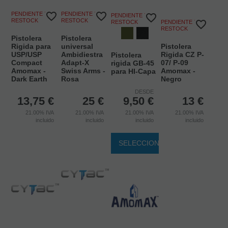
PENDIENTE DE
PENDIENTE DE
PENDIENTE DE
RESTOCK
RESTOCK
RESTOCK
PENDIENTE DE
RESTOCK
Pistolera
Pistolera
Rigida para
universal
Pistolera
USP/USP
Ambidiestra
Rigida CZ P-
Pistolera
Compact
Adapt-X
07/ P-09
rigida GB-45
Amomax -
Swiss Arms -
Amomax -
para HI-Capa
Dark Earth
Rosa
Negro
DESDE
13,75
€
25
€
9,50
€
13
€
21.00%
IVA
21.00%
IVA
21.00%
IVA
21.00%
IVA
incluido
incluido
incluido
incluido
SELECCIONAR