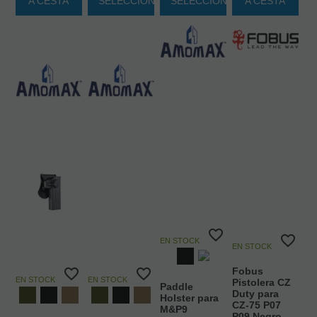
A CESTA
SELECCIONAR
SELECCIONAR
A CESTA
EN STOCK
EN STOCK
Fobus
EN STOCK
EN STOCK
Pistolera CZ
Paddle
Duty para
Holster para
CZ-75 P07
M&P9
P09 Negro