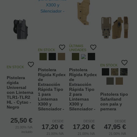
ÚLTIMAS
EN STOCK
UNIDADES
EN STOCK
EN STOCK
Pistolera
Pistolera
Rígida Kydex
Rígida Kydex
Pistolera
de
de
rígida
Extracción
Extracción
Universal
Rápida Tipo
Rápida Tipo
con Linterna
1 para
2 para
Pistolera tipo
TLR1-TLR2
Linternas
Linternas
Safariland
HL - Cytac -
X300 y
X300 y
con pala y
Negro
Silenciador -
Silenciador -
pernera
25,50
€
DESDE
DESDE
DESDE
17,20
€
17,20
€
47,95
€
21.00%
IVA
incluido
21.00%
IVA
21.00%
IVA
21.00%
IVA