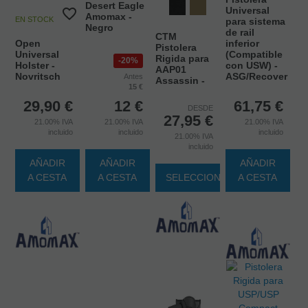
Desert Eagle
Universal
Amomax -
EN STOCK
para sistema
Negro
de rail
CTM
Open
inferior
Pistolera
Universal
(Compatible
Rigida para
20%
Holster -
con USW) -
AAP01
Novritsch
ASG/Recover
Antes
Assassin -
15 €
29,90
€
12
€
61,75
€
DESDE
27,95
€
21.00%
IVA
21.00%
IVA
21.00%
IVA
incluido
incluido
incluido
21.00%
IVA
incluido
AÑADIR
AÑADIR
AÑADIR
A CESTA
A CESTA
SELECCIONAR
A CESTA