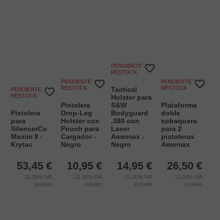
PENDIENTE DE
RESTOCK
PENDIENTE DE
PENDIENTE DE
RESTOCK
RESTOCK
Tactical
PENDIENTE DE
RESTOCK
Holster para
Pistolera
S&W
Plataforma
Pistolera
Drop-Leg
Bodyguard
doble
para
Holster con
.380 con
sobaquera
SilencerCo
Pouch para
Laser
para 2
Maxim 9 -
Cargador -
Amomax -
pistoleras
Krytac
Negro
Negro
Amomax
53,45
€
10,95
€
14,95
€
26,50
€
21.00%
IVA
21.00%
IVA
21.00%
IVA
21.00%
IVA
incluido
incluido
incluido
incluido