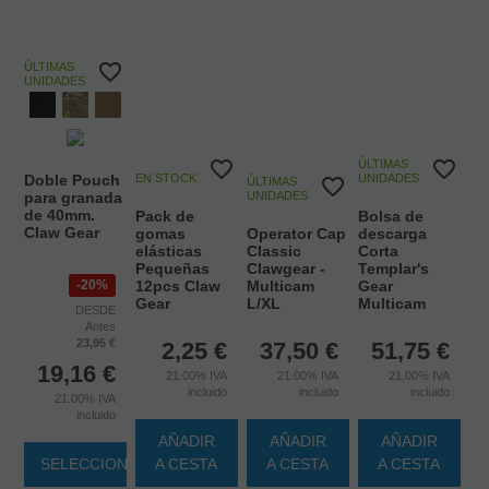
ÚLTIMAS
UNIDADES
ÚLTIMAS
Doble Pouch
EN STOCK
UNIDADES
ÚLTIMAS
para granada
UNIDADES
de 40mm.
Pack de
Bolsa de
Claw Gear
gomas
Operator Cap
descarga
elásticas
Classic
Corta
Pequeñas
Clawgear -
Templar's
20%
12pcs Claw
Multicam
Gear
Gear
L/XL
Multicam
DESDE
Antes
23,95 €
2,25
€
37,50
€
51,75
€
19,16
€
21.00%
IVA
21.00%
IVA
21.00%
IVA
incluido
incluido
incluido
21.00%
IVA
incluido
AÑADIR
AÑADIR
AÑADIR
SELECCIONAR
A CESTA
A CESTA
A CESTA