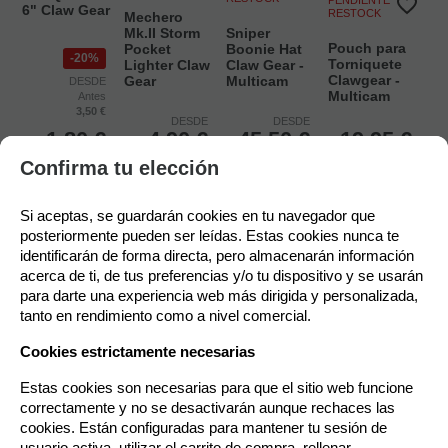
6" Claw Gear
RESTOCK
Mechero
Mk.II Storm
Sniper
Pouch para
Pocket
Boonie Hat
20%
Torniquete
Lighter Claw
Claw Gear -
Clawgear -
Gear
Multicam
DESDE
Multicam
Antes
3,50 €
DESDE
DESDE
1,80
€
4,90
€
45,50
€
19,95
€
21.00%
IVA
21.00%
IVA
21.00%
IVA
21.00%
IVA
Política de gestión de Cookies
Confirma tu elección
incluido
incluido
incluido
incluido
Utilizamos cookies propias para el correcto funcionamiento del
Si aceptas, se guardarán cookies en tu navegador que 
sitio. Además, se utilizan otras de terceros que analizan cómo
SELECCIONAR
SELECCIONAR
SELECCIONAR
posteriormente pueden ser leídas. Estas cookies nunca te 
se usan nuestros servicios para mejorar la experiencia de
identificarán de forma directa, pero almacenarán información 
usuario, divulgar ofertas comerciales personalizadas o realizar
acerca de ti, de tus preferencias y/o tu dispositivo y se usarán 
análisis de sus hábitos de navegación. Pulse el botón para
para darte una experiencia web más dirigida y personalizada, 
aceptarlas o “Configurar” para poder bloquearlas.
tanto en rendimiento como a nivel comercial.
Puede revisar toda la información y retirar su consentimiento en
Cookies estrictamente necesarias
cualquier momento desde nuestra
Política de Cookies
.
Estas cookies son necesarias para que el sitio web funcione 
correctamente y no se desactivarán aunque rechaces las 
cookies. Están configuradas para mantener tu sesión de 
usuario activa, utilizar el carrito de compra, rellenar 