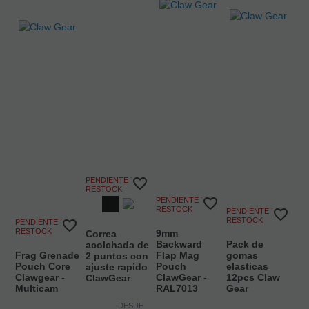
sabremos si nuestra web es visitada.
Confirmar tus preferencias
Respetamos tu privacidad, por lo que puede escoger no 
permitirnos usar las cookies dirigidas y análiticas navegando 
tan solo con las estrictamente necesarias. Sin embargo, tu 
experiencia de usuario o servicio que te ofrecemos podrá 
verse mermado.
Si deseas navegar solo con las cookies necesarias pulsa:
BLOQUEAR COOKIES
PENDIENTE DE
RESTOCK
PENDIENTE DE
RESTOCK
PENDIENTE DE
RESTOCK
PENDIENTE DE
RESTOCK
9mm
Correa
Backward
Pack de
acolchada de
Frag Grenade
Flap Mag
gomas
2 puntos con
Pouch Core
Pouch
elasticas
ajuste rapido
Clawgear -
ClawGear -
12pcs Claw
ClawGear
Multicam
RAL7013
Gear
DESDE