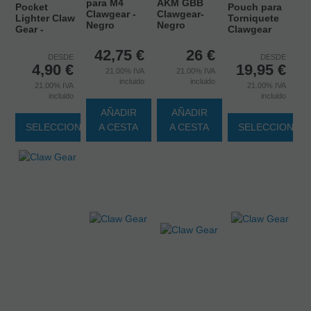
para M4
AKM GBB
Pocket
Pouch para
Clawgear -
Clawgear-
Lighter Claw
Torniquete
Negro
Negro
Gear -
Clawgear
42,75
€
26
€
DESDE
DESDE
4,90
€
19,95
€
21.00%
IVA
21.00%
IVA
incluido
incluido
21.00%
IVA
21.00%
IVA
incluido
incluido
AÑADIR
AÑADIR
SELECCIONAR
A CESTA
A CESTA
SELECCIONAR