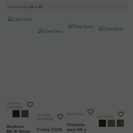
Productos
1
a
21
de
21
ÚLTIMAS
UNIDADES
EN STOCK
ÚLTIMAS
EN STOCK
UNIDADES
Pistolete
Mechero
Culata CG15
para AK y
Mk.III Storm