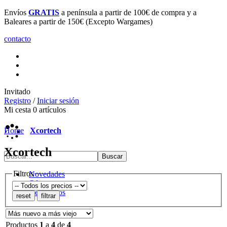
Envíos
GRATIS
a península a partir de 100€ de compra y a
Baleares a partir de 150€ (Excepto Wargames)
contacto
Invitado
Registro
/
Iniciar sesión
Mi cesta
0
artículos
Home
Xcortech
Xcortech
Filtros
Novedades
Ofertas
Destacados
Productos
1
a
4
de
4