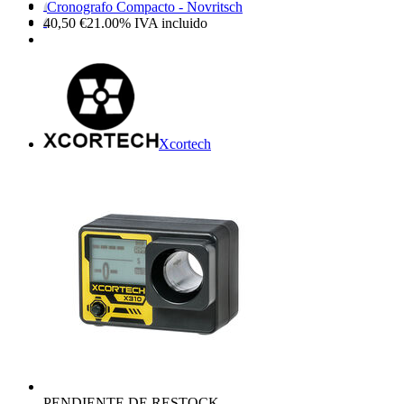
Cronografo Compacto - Novritsch
40,50
€
21.00%
IVA incluido
Xcortech
PENDIENTE DE RESTOCK