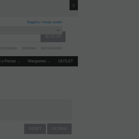
(Excepto Wargames)
Registro
/
Iniciar sesión
OVEDADES
OFERTAS
DESTACADOS
 y Piezas
Wargames
OUTLET