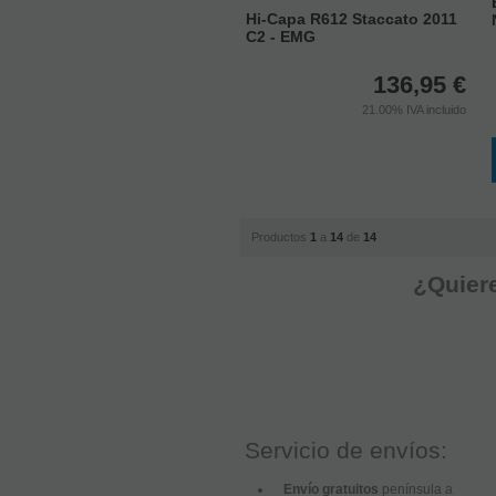
Hi-Capa R612 Staccato 2011
C2 - EMG
136,95
€
21.00%
IVA incluido
Productos
1
a
14
de
14
¿Quiere
Servicio de envíos:
Envío gratuitos
península a