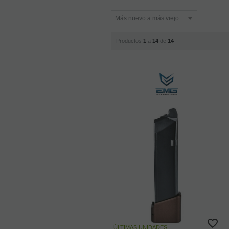
Productos
1
a
14
de
14
ÚLTIMAS UNIDADES