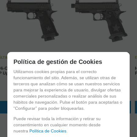
ÚLTIMAS UNIDADES
EN STOCK
E
Política de gestión de Cookies
Hi-Capa R611-3 Staccato 2011
Hi-Capa R612 Staccato 2011
H
Utilizamos cookies propias para el correcto
P Upgraded Version - EMG
C2 Upgraded Version - EMG
funcionamiento del sitio. Además, se utilizan otras de
terceros que analizan cómo se usan nuestros servicios
201,90
€
198,95
€
para mejorar la experiencia de usuario, divulgar ofertas
21.00%
IVA incluido
21.00%
IVA incluido
comerciales personalizadas o realizar análisis de sus
hábitos de navegación. Pulse el botón para aceptarlas o
AÑADIR A CESTA
AÑADIR A CESTA
“Configurar” para poder bloquearlas.
Puede revisar toda la información y retirar su
consentimiento en cualquier momento desde
nuestra
Política de Cookies
.