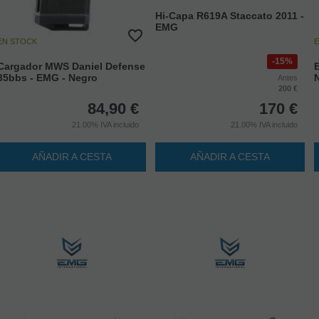
Hi-Capa R619A Staccato 2011 -
EMG
EN STOCK
E
15%
Cargador MWS Daniel Defense
35bbs - EMG - Negro
Antes
200 €
84,90
€
170
€
21.00%
IVA incluido
21.00%
IVA incluido
AÑADIR A CESTA
AÑADIR A CESTA