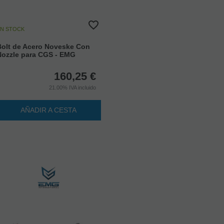
N STOCK
Bolt de Acero Noveske Con
Nozzle para CGS - EMG
160,25
€
21.00%
IVA incluido
AÑADIR A CESTA