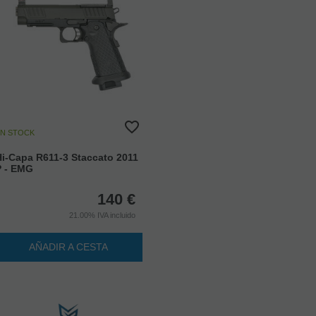
N STOCK
i-Capa R611-3 Staccato 2011
P - EMG
140
€
21.00%
IVA incluido
AÑADIR A CESTA