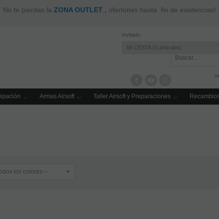
península a partir de 100€ de compra y a Baleares a partir de 150€ 
Invitado
MI CESTA
0
artículos
N
ipación
Armas Airsoft
Taller Airsoft y Preparaciones
Recambios