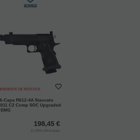
ENDIENTE DE RESTOCK
Hi-Capa R612-4A Staccato
2011 C2 Comp SOC Upgraded
- EMG
198,45
€
21.00%
IVA incluido