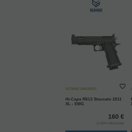
ÚLTIMAS UNIDADES
Hi-Capa R613 Staccato 2011
XL - EMG
160
€
21.00%
IVA incluido