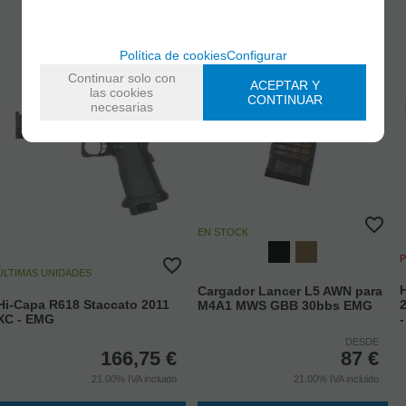
Política de cookies
Configurar
Continuar solo con
ACEPTAR Y
las cookies
CONTINUAR
necesarias
EN STOCK
P
ÚLTIMAS UNIDADES
Cargador Lancer L5 AWN para
Hi-Capa R618 Staccato 2011
M4A1 MWS GBB 30bbs EMG
XC - EMG
DESDE
166,75
€
87
€
21.00%
IVA incluido
21.00%
IVA incluido