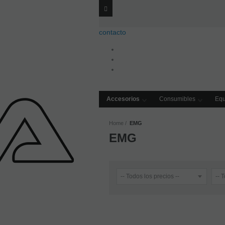
Envíos
GRATIS
a 
contacto
Accesorios
Consumibles
Equ
Home
EMG
EMG