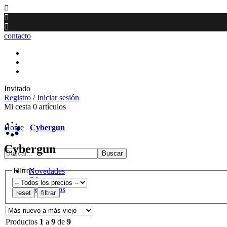
contacto
Invitado
Registro
/
Iniciar sesión
Mi cesta
0
artículos
Home
Cybergun
Cybergun
Filtros
Novedades
Ofertas
Destacados
Productos
1
a
9
de
9