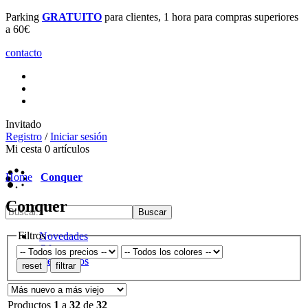
Servicio de
TALLER
. Preparaciones, Mantenimiento, Ajustes de
potencia, reparaciones, customizaciones, y mas!
contacto
Invitado
Registro
/
Iniciar sesión
Mi cesta
0
artículos
Home
Conquer
Conquer
Filtros
Novedades
Ofertas
Destacados
Productos
1
a
32
de
32