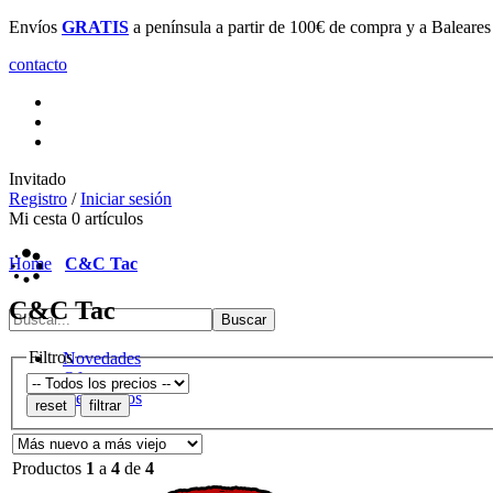
Envíos
GRATIS
a península a partir de 100€ de compra y a Baleare
contacto
Invitado
Registro
/
Iniciar sesión
Mi cesta
0
artículos
Home
C&C Tac
C&C Tac
Filtros
Novedades
Ofertas
Destacados
Productos
1
a
4
de
4