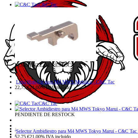
C&C Tac
PENDIENTE DE RESTOCK
Leva Hop-Up para M4 MWS Metalica - C&C Tac
22,75
€
21.00%
IVA incluido
C&C Tac
PENDIENTE DE RESTOCK
Selector Ambidiestro para M4 MWS Tokyo Marui - C&C Tac 
52,75
€
21.00%
IVA incluido