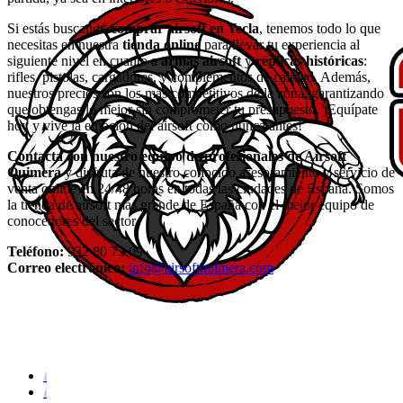
Si estás buscando
comprar airsoft en Yecla
, tenemos todo lo que
necesitas en nuestra
tienda online
para llevar tu experiencia al
siguiente nivel en cuanto a
armas airsoft
y
réplicas históricas
:
rifles, pistolas, cargadores, y complementos de calidad. Además,
nuestros precios son los más competitivos de la zona, garantizando
que obtengas lo mejor sin comprometer tu presupuesto. ¡Equípate
hoy y vive la emoción del airsoft como nunca antes!
Contacta con nuestro equipo de profesionales de Airsoft
Quimera
y disfruta de nuestro conocido asesoramiento y servicio de
venta online en 24/48 horas en todas las ciudades de España. Somos
la tienda de airsoft más grande de España con el mejor equipo de
conocedores del sector.
Teléfono:
932 80 73 09
Correo electrónico:
info@airsoftquimera.com