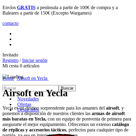
Envíos
GRATIS
a península a partir de 100€ de compra y a
Baleares a partir de 150€ (Excepto Wargames)
contacto
Invitado
Registro
/
Iniciar sesión
Mi cesta
0
artículos
Home
Airsoft en Yecla
Airsoft en Yecla
Novedades
Ofertas
Yecla es un destino sorprendente para los amantes del
airsoft
, y
Destacados
ponemos a disposición de nuestros clientes las
armas de airsoft
más baratas​ en Yecla,
con un equipo de postventa de primera para
asegurarte el mejor equipamiento. Ofrecemos un extenso
catálogo
de réplicas y accesorios tácticos
, perfectos para cualquier tipo de
partida, ya sea en interiores o exteriores.