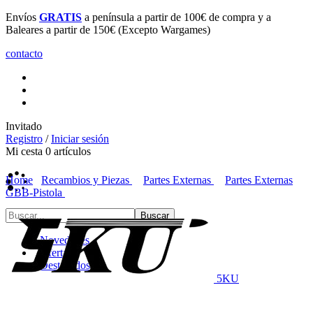
Envíos
GRATIS
a península a partir de 100€ de compra y a
Baleares a partir de 150€ (Excepto Wargames)
contacto
Invitado
Registro
/
Iniciar sesión
Mi cesta
0
artículos
Home
Recambios y Piezas
Partes Externas
Partes Externas
GBB-Pistola
Novedades
Ofertas
Destacados
5KU