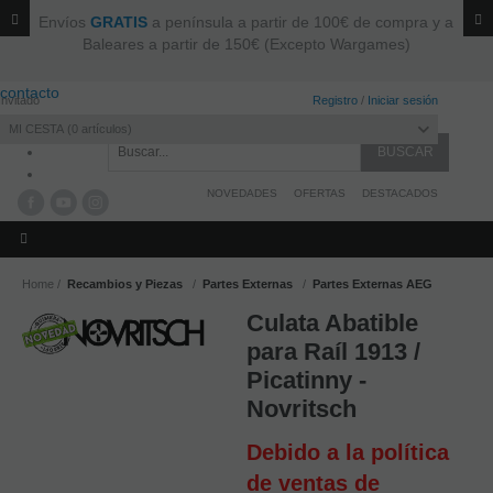
Envíos
GRATIS
a península a partir de 100€ de compra y a
Baleares a partir de 150€ (Excepto Wargames)
contacto
Invitado
Registro
/
Iniciar sesión
MI CESTA
0
artículos
NOVEDADES
OFERTAS
DESTACADOS
Home
Recambios y Piezas
Partes Externas
Partes Externas AEG
Culata Abatible
para Raíl 1913 /
Picatinny -
Novritsch
Debido a la política
de ventas de