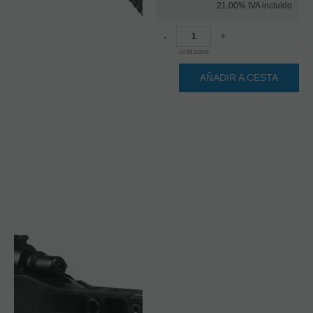
21.00%
IVA incluido
-
+
unidades
AÑADIR A CESTA